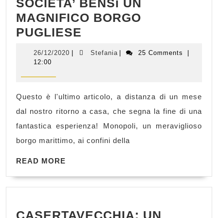
SOCIETA’ BENSì UN
MAGNIFICO BORGO
MONOPOLI:
PUGLIESE
NON
26/12/2020
Stefania
26/12/2020
|
Stefania
|
25 Comments
|
IL
12:00
GIOCO
DI
Questo è l'ultimo articolo, a distanza di un mese
SOCIETA’
dal nostro ritorno a casa, che segna la fine di una
BENSì
fantastica esperienza! Monopoli, un meraviglioso
UN
borgo marittimo, ai confini della
MAGNIFICO
READ
BORGO
READ MORE
MORE
PUGLIESE
CASERTAVECCHIA: UN