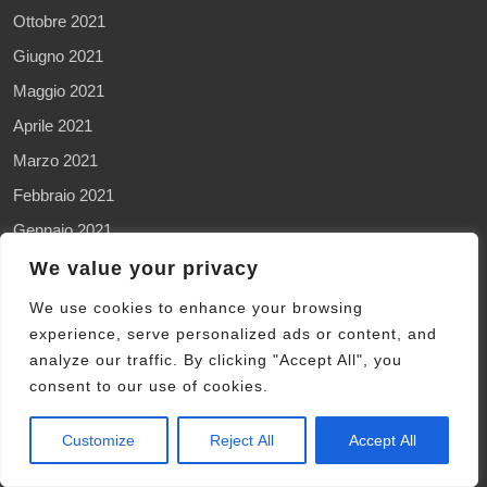
Ottobre 2021
Giugno 2021
Maggio 2021
Aprile 2021
Marzo 2021
Febbraio 2021
Gennaio 2021
Dicembre 2020
We value your privacy
Novembre 2020
We use cookies to enhance your browsing
experience, serve personalized ads or content, and
Ottobre 2020
analyze our traffic. By clicking "Accept All", you
Settembre 2020
consent to our use of cookies.
Agosto 2020
Luglio 2020
Customize
Reject All
Accept All
Giugno 2020