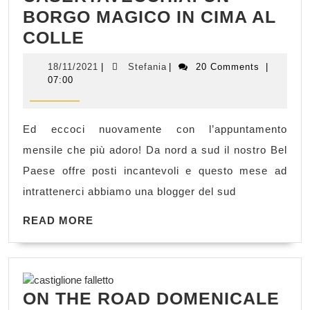
BORGO MAGICO IN CIMA AL
CASERTAVECCHIA:
COLLE
UN
18/11/2021
Stefania
18/11/2021
|
Stefania
|
20 Comments
|
BORGO
07:00
MAGICO
IN
Ed eccoci nuovamente con l’appuntamento
CIMA
mensile che più adoro! Da nord a sud il nostro Bel
AL
Paese offre posti incantevoli e questo mese ad
COLLE
intrattenerci abbiamo una blogger del sud
READ
READ MORE
MORE
ON THE ROAD DOMENICALE