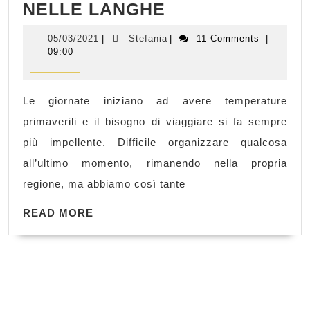
ON
NELLE LANGHE
THE
05/03/2021
Stefania
05/03/2021
|
Stefania
|
11 Comments
|
ROAD
09:00
DOMENICALE
NELLE
Le giornate iniziano ad avere temperature
LANGHE
primaverili e il bisogno di viaggiare si fa sempre
più impellente. Difficile organizzare qualcosa
all’ultimo momento, rimanendo nella propria
regione, ma abbiamo così tante
READ
READ MORE
MORE