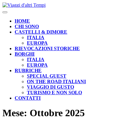
Skip
to
Open
content
Button
HOME
CHI SONO
CASTELLI & DIMORE
ITALIA
EUROPA
RIEVOCAZIONI STORICHE
BORGHI
ITALIA
EUROPA
RUBRICHE
SPECIAL GUEST
ON THE ROAD ITALIANI
VIAGGIO DI GUSTO
TURISMO E NON SOLO
CONTATTI
CLOSE
Mese:
Ottobre 2025
BUTTON