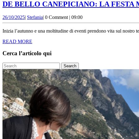
DE BELLO CANEPICIANO: LA FESTA
26/10/2025
Stefania
26/10/2025
|
Stefania
|
0 Comment
|
09:00
Inizia l’autunno e una moltitudine di eventi prendono vita sul nostro te
READ
READ MORE
MORE
Cerca l’articolo qui
Search
for: