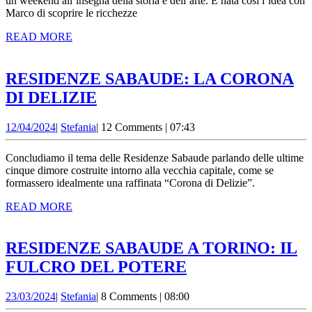
UN
un weekend all’insegna della storia e dell’arte. È nata cosi l’idea con
Marco di scoprire le ricchezze
WEEKEND
READ
READ MORE
DUCALE
MORE
RESIDENZE SABAUDE: LA CORONA
RESIDENZE
DI DELIZIE
SABAUDE:
12/04/2024
Stefania
12/04/2024
|
Stefania
|
12 Comments
|
07:43
LA
CORONA
Concludiamo il tema delle Residenze Sabaude parlando delle ultime
DI
cinque dimore costruite intorno alla vecchia capitale, come se
formassero idealmente una raffinata “Corona di Delizie”.
DELIZIE
READ
READ MORE
MORE
RESIDENZE SABAUDE A TORINO: IL
RESIDENZE
FULCRO DEL POTERE
SABAUDE
23/03/2024
Stefania
23/03/2024
|
Stefania
|
8 Comments
|
08:00
A