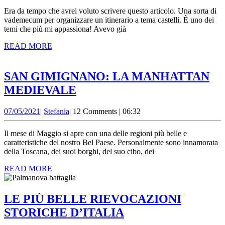
TORINO:
Era da tempo che avrei voluto scrivere questo articolo. Una sorta di
IL
vademecum per organizzare un itinerario a tema castelli. È uno dei
temi che più mi appassiona! Avevo già
FULCRO
READ
READ MORE
DEL
MORE
POTERE
SAN GIMIGNANO: LA MANHATTAN
SAN
MEDIEVALE
GIMIGNANO:
07/05/2021
Stefania
07/05/2021
|
Stefania
|
12 Comments
|
06:32
LA
MANHATTAN
Il mese di Maggio si apre con una delle regioni più belle e
MEDIEVALE
caratteristiche del nostro Bel Paese. Personalmente sono innamorata
della Toscana, dei suoi borghi, del suo cibo, dei
READ
READ MORE
MORE
LE PIÙ BELLE RIEVOCAZIONI
LE
STORICHE D’ITALIA