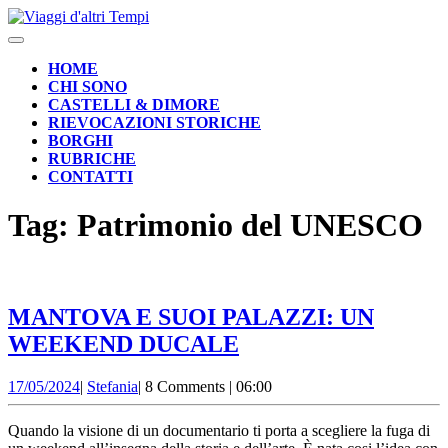
Skip
to
Open
content
Button
HOME
CHI SONO
CASTELLI & DIMORE
RIEVOCAZIONI STORICHE
BORGHI
RUBRICHE
CONTATTI
CLOSE
Tag:
Patrimonio del UNESCO
BUTTON
MANTOVA E SUOI PALAZZI: UN
MANTOVA
WEEKEND DUCALE
E
17/05/2024
Stefania
17/05/2024
|
Stefania
|
8 Comments
|
06:00
SUOI
PALAZZI:
Quando la visione di un documentario ti porta a scegliere la fuga di