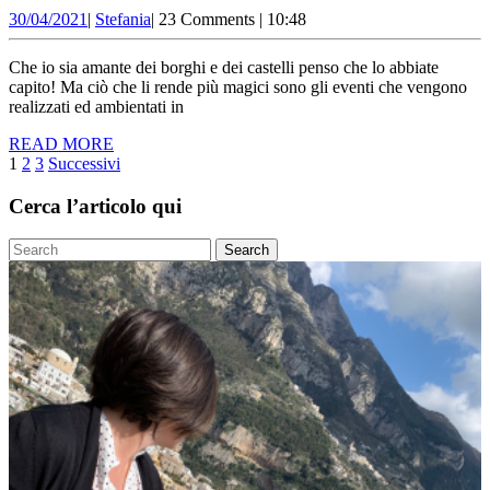
PIÙ
30/04/2021
Stefania
30/04/2021
|
Stefania
|
23 Comments
|
10:48
BELLE
RIEVOCAZIONI
Che io sia amante dei borghi e dei castelli penso che lo abbiate
STORICHE
capito! Ma ciò che li rende più magici sono gli eventi che vengono
realizzati ed ambientati in
D’ITALIA
READ
READ MORE
Paginazione
MORE
1
2
3
Successivi
degli
Cerca l’articolo qui
articoli
Search
for: