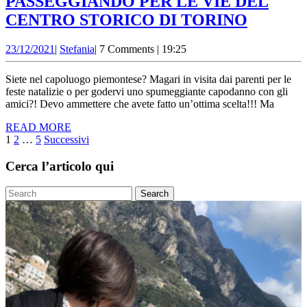
PASSEGGIANDO PER LE VIE DEL
DI
CENTRO STORICO DI TORINO
PIAZZ
23/12/2021
Stefania
23/12/2021
|
Stefania
|
7 Comments
|
19:25
IN
PIAZZA
Siete nel capoluogo piemontese? Magari in visita dai parenti per le
PASSE
feste natalizie o per godervi uno spumeggiante capodanno con gli
amici?! Devo ammettere che avete fatto un’ottima scelta!!! Ma
PER
READ
READ MORE
LE
Paginazione
MORE
1
2
…
5
Successivi
VIE
degli
DEL
Cerca l’articolo qui
articoli
CENTR
Search
STORI
for:
DI
TORIN