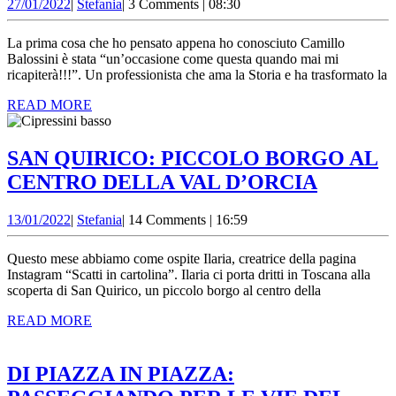
27/01/2022
Stefania
27/01/2022
|
Stefania
|
3 Comments
|
08:30
CAMILLO
BALOSSINI:
La prima cosa che ho pensato appena ho conosciuto Camillo
L’UOMO
Balossini è stata “un’occasione come questa quando mai mi
ricapiterà!!!”. Un professionista che ama la Storia e ha trasformato la
CHE
READ
READ MORE
IMMORTALA
MORE
LA
STORIA
SAN QUIRICO: PICCOLO BORGO AL
SAN
CENTRO DELLA VAL D’ORCIA
QUIRIC
13/01/2022
Stefania
13/01/2022
|
Stefania
|
14 Comments
|
16:59
PICCO
BORGO
Questo mese abbiamo come ospite Ilaria, creatrice della pagina
AL
Instagram “Scatti in cartolina”. Ilaria ci porta dritti in Toscana alla
scoperta di San Quirico, un piccolo borgo al centro della
CENTR
READ
READ MORE
DELLA
MORE
VAL
D’ORCI
DI PIAZZA IN PIAZZA: