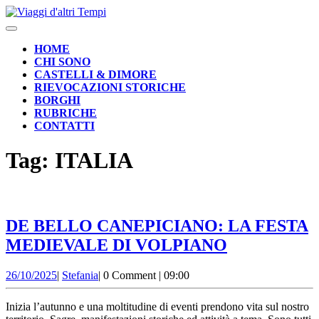
Skip
to
Open
content
Button
HOME
CHI SONO
CASTELLI & DIMORE
RIEVOCAZIONI STORICHE
BORGHI
RUBRICHE
CONTATTI
CLOSE
Tag:
ITALIA
BUTTON
DE BELLO CANEPICIANO: LA FESTA
DE
MEDIEVALE DI VOLPIANO
BELLO
26/10/2025
Stefania
26/10/2025
|
Stefania
|
0 Comment
|
09:00
CANEPICI
LA
Inizia l’autunno e una moltitudine di eventi prendono vita sul nostro