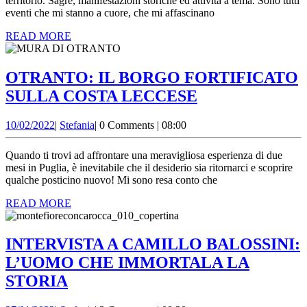
FESTA
territorio. Sagre, manifestazioni storiche ed attività a tema. Sono tutti
eventi che mi stanno a cuore, che mi affascinano
MEDIEVAL
READ
READ MORE
DI
MORE
VOLPIANO
OTRANTO: IL BORGO FORTIFICATO
OTRANTO:
SULLA COSTA LECCESE
IL
10/02/2022
Stefania
10/02/2022
|
Stefania
|
0 Comments
|
08:00
BORGO
FORTIFICAT
Quando ti trovi ad affrontare una meravigliosa esperienza di due
SULLA
mesi in Puglia, è inevitabile che il desiderio sia ritornarci e scoprire
qualche posticino nuovo! Mi sono resa conto che
COSTA
READ
READ MORE
LECCESE
MORE
INTERVISTA A CAMILLO BALOSSINI:
L’UOMO CHE IMMORTALA LA
INTERVISTA
STORIA
A