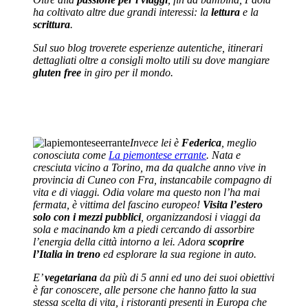
ha coltivato altre due grandi interessi: la
lettura
e la
scrittura
.
Sul suo blog troverete esperienze autentiche, itinerari
dettagliati oltre a consigli molto utili su dove mangiare
gluten free
in giro per il mondo.
Invece lei è
Federica
, meglio
conosciuta come
La piemontese errante
. Nata e
cresciuta vicino a Torino, ma da qualche anno vive in
provincia di Cuneo con Fra, instancabile compagno di
vita e di viaggi. Odia volare ma questo non l’ha mai
fermata, è vittima del fascino europeo!
Visita l’estero
solo con i mezzi pubblici
, organizzandosi i viaggi da
sola e macinando km a piedi cercando di assorbire
l’energia della città intorno a lei. Adora
scoprire
l’Italia in treno
ed esplorare la sua regione in auto.
E’
vegetariana
da più di 5 anni ed uno dei suoi obiettivi
è far conoscere, alle persone che hanno fatto la sua
stessa scelta di vita, i ristoranti presenti in Europa che