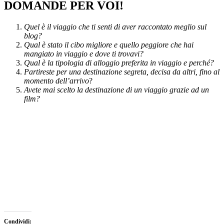
DOMANDE PER VOI!
&
Lost
per
Fuggi
Bag
Passione
Quel è il viaggio che ti senti di aver raccontato meglio sul
blog?
Qual è stato il cibo migliore e quello peggiore che hai
mangiato in viaggio e dove ti trovavi?
Qual è la tipologia di alloggio preferita in viaggio e perché?
Partireste per una destinazione segreta, decisa da altri, fino al
momento dell’arrivo
?
Avete mai scelto la destinazione di un viaggio grazie ad un
film?
Condividi: