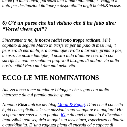
aeree (in alternativa, partenza dell’ultimo momento, si viaggia in
auto per destinazioni italiane) e disponibilità degli hotel/b&b/case.
6) C’è un paese che hai visitato che ti ha fatto dire:
“Vorrei vivere qui”?
Sinceramente no,
le nostre radici sono troppe radicate
. Mi è
capitato di seguire Marco in trasferta per un paio di mesi ma, il
pensiero di entrambi, era comunque rivolto a tornare, prima o poi,
a casa. Le nostre famiglie, il nostro nido d’amore costruito con
sacrifici… non ne sentiamo proprio il bisogno di andare via dalla
nostra città! Però mai dire mai nella vita.
ECCO LE MIE NOMINATIONS
Adesso tocca a me nominare i blogger che seguo con molto
interesse e da cui prendo anche spunto.
Nomino
Elisa
autrice del blog
Mordi & Fuggi
. Direi che il concetto
è più che esplicito… le sue passioni sono viaggiare e mangiare! Ho
scoperto per caso la sua pagina
IG
e da quel momento è diventato
impossibile non seguirla in ogni sua avventura, esperienza culinaria
e quotidianità. E’ una ragazza piena di energia ed è capace di