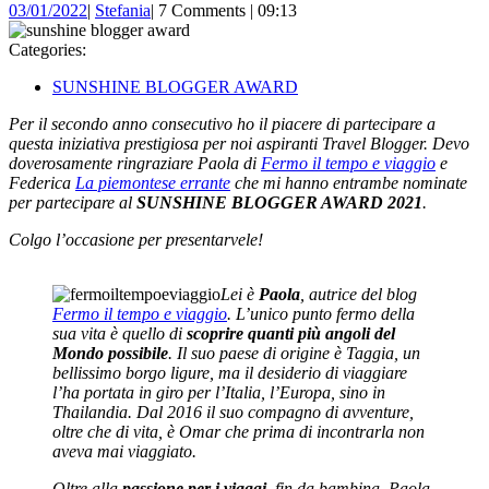
03/01/2022
Stefania
03/01/2022
|
Stefania
|
7 Comments
|
09:13
Categories:
SUNSHINE BLOGGER AWARD
Per il secondo anno consecutivo ho il piacere di partecipare a
questa iniziativa prestigiosa per noi aspiranti Travel Blogger. Devo
doverosamente ringraziare Paola di
Fermo il tempo e viaggio
e
Federica
La piemontese errante
che mi hanno entrambe nominate
per partecipare al
SUNSHINE BLOGGER AWARD
2021
.
Colgo l’occasione per presentarvele!
Lei è
Paola
, autrice del blog
Fermo il tempo e viaggio
. L’unico punto fermo della
sua vita è quello di
scoprire quanti più angoli del
Mondo possibile
.
Il suo paese di origine è Taggia, un
bellissimo borgo ligure, ma il desiderio di viaggiare
l’ha portata in giro per l’Italia, l’Europa, sino in
Thailandia. Dal 2016 il suo compagno di avventure,
oltre che di vita, è Omar che prima di incontrarla non
aveva mai viaggiato.
Oltre alla
passione per i viaggi
, fin da bambina, Paola