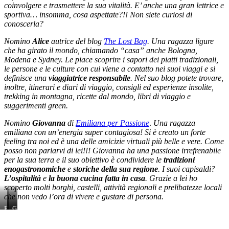
coinvolgere e trasmettere la sua vitalità. E’ anche una gran lettrice e
sportiva… insomma, cosa aspettate?!! Non siete curiosi di
conoscerla?
Nomino
Alice
autrice del blog
The Lost Bag
.
Una ragazza ligure
che ha gi
rato il mondo, chiamando “casa” anche Bologna,
Modena e Sydney. Le piace scoprire i sapori dei piatti tradizionali,
le persone e le culture con cui viene a contatto nei suoi viaggi e si
definisce una
viaggiatrice responsabile
. Nel suo blog potete trovare,
inoltre, itinerari e diari di viaggio, consigli ed esperienze insolite,
trekking in montagna, ricette dal mondo, libri di viaggio e
suggerimenti green.
Nomino
Giovanna
di
Emiliana per Passione
.
Una ragazza
emiliana con un’energia super contagiosa! Si è creato un forte
feeling tra noi ed è una delle amicizie virtuali più belle e vere. Come
posso non parlarvi di lei!!! Giovanna ha una passione irrefrenabile
per la sua terra e il suo obiettivo è condividere le
tradizioni
enogastronomiche
e
storiche della sua regione
. I suoi capisaldi
?
L’ospitalità
e
la buona cucina fatta in casa
. Grazie a lei ho
scoperto molti borghi, castelli, attività regionali e prelibatezze locali
che non vedo l’ora di vivere e gustare di persona.
Elisa
Alice
Giovanna
–
–
–
Mordi
The
Emiliana