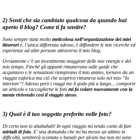
2) Senti che sia cambiato qualcosa da quando hai
aperto il blog? Come ti fa sentire?
Sono sempre stata molto
meticolosa nell’organizzazione dei miei
itinerari
e, l’unica differenza adesso, è diffondere le mie ricerche ed
esperienze ad altre persone attraverso il mio blog.
Ovviamente c’è un investimento maggiore delle mie energie e del
mio tempo. Finché gli appunti rimanevano sulle guide che
acquistavo e le sensazioni riempivano il mio animo, tornavo da un
viaggio euforica ma ciò che scoprivo rimaneva solo nel mio “Io
interiore”! Adesso però i viaggi me li godo più a lungo… comporre
un articolo e raccoglierne le foto
mi fa volare nuovamente con la
mente rivivendo così il viaggio stesso
.
3) Qual è il tuo soggetto preferito nelle foto?
Di certo non io ahahahah! In ogni viaggio mi rendo conto di fare
miriadi di foto
. E’ una domanda che mi ha messo un attimo in
difficoltà, sembrerà scontata o banale per alcuni ma non mi sono