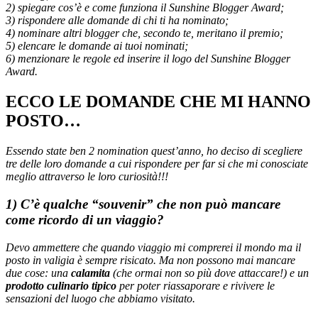
2) spiegare cos’è e come funziona il Sunshine Blogger Award;
3) rispondere alle domande di chi ti ha nominato;
4) nominare altri blogger che, secondo te, meritano il premio;
5) elencare le domande ai tuoi nominati;
6) menzionare le regole ed inserire il logo del Sunshine Blogger
Award.
ECCO LE DOMANDE CHE MI HANNO
POSTO…
Essendo state ben 2 nomination quest’anno, ho deciso di scegliere
tre delle loro domande a cui rispondere per far si che mi conosciate
meglio attraverso le loro curiosità!!!
1) C’è qualche “souvenir” che non può mancare
come ricordo di un viaggio?
Devo ammettere che quando viaggio mi comprerei il mondo ma il
posto in valigia è sempre risicato. Ma non possono mai mancare
due cose: una
calamita
(che ormai non so più dove attaccare!) e un
prodotto culinario tipico
per poter riassaporare e rivivere le
sensazioni del luogo che abbiamo visitato.