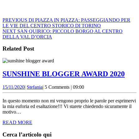
Navigazione
Previous
PREVIOUS
DI PIAZZA IN PIAZZA: PASSEGGIANDO PER
post:
LE VIE DEL CENTRO STORICO DI TORINO
articoli
Next
NEXT
SAN QUIRICO: PICCOLO BORGO AL CENTRO
post:
DELLA VAL D’ORCIA
Related Post
SUN
SUNSHINE BLOGGER AWARD 2020
BL
15/11/2020
Stefania
15/11/2020
|
Stefania
|
5 Comments
|
09:00
AW
202
In questo momento non mi vengono proprio le parole per esprimervi
la mia euforia ed esaltazione!!! Vi starete chiedendo sicuramente il
motivo…
READ
READ MORE
MORE
Cerca l’articolo qui