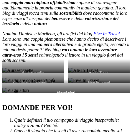
una
coppia marchigiana affiatatissima
capace di coinvolgere
quotidianamente la propria community in maniera genuina. Il loro
blog di viaggi tocca temi sulla
sostenibilità
dove raccontano le loro
esperienze all’insegna del
benessere
e della
valorizzazione del
territorio
e della
natura
.
Nomino Daniele e Marilena, gli artefici del blog
Five In Travel
.
Loro sono una coppia piemontese che hanno deciso di descrivere i
loro viaggi in una maniera alternativa e di grande effetto, secondo il
mio modesto parere!!! Nel blog
raccontano le loro avventure
attraverso i 5 sensi
coinvolgendo il lettore in un viaggio fuori dai
soliti schemi.
Aurasenzaelle
Ale In Travel
Viaggiare con Serendipità
Five In Travel
Viaggiadori
DOMANDE PER VOI!
Quale definisci il tuo compagno di viaggio inseparabile:
trolley o zaino? Perché?
Quel è il viaggio che ti senti di aver raccontato meglio sul