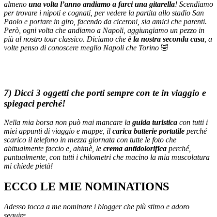
almeno
una volta l’anno andiamo a farci una gitarella
! Scendiamo
per trovare i nipoti e cognati, per vedere la partita allo stadio San
Paolo e portare in giro, facendo da ciceroni, sia amici che parenti.
Però, ogni volta che andiamo a Napoli, aggiungiamo un pezzo in
più al nostro tour classico. Diciamo che
è la nostra seconda casa
, a
volte penso di conoscere meglio Napoli che Torino
🤣
7) Dicci 3 oggetti che porti sempre con te in viaggio e
spiegaci perché!
Nella mia borsa non può mai mancare la
guida turistica
con tutti i
miei appunti di viaggio e mappe, il
carica batterie portatile
perché
scarico il telefono in mezza giornata con tutte le foto che
abitualmente faccio e, ahimè, le
crema antidolorifica
perché,
puntualmente, con tutti i chilometri che macino la mia muscolatura
mi chiede pietà!
ECCO LE MIE NOMINATIONS
Adesso tocca a me nominare i blogger che più stimo e adoro
seguire.