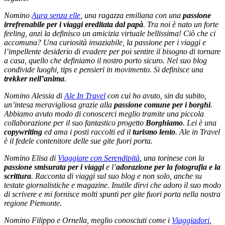
Nomino
Aura senza elle
, una ragazza emiliana con una
passione
irrefrenabile per i viaggi ereditata dal papà
. Tra noi è nato un forte
feeling, anzi la definisco un amicizia virtuale bellissima! Ciò che ci
accomuna? Una curiosità insaziabile, la passione per i viaggi e
l’impellente desiderio di evadere per poi sentire il bisogno di tornare
a casa, quello che definiamo il nostro porto sicuro. Nel suo blog
condivide luoghi, tips e pensieri in movimento. Si definisce una
trekker nell’anima
.
Nomino Alessia di
Ale In Travel
con cui ho avuto, sin da subito,
un’intesa meravigliosa grazie alla
passione comune per i borghi
.
Abbiamo avuto modo di conoscerci meglio tramite una piccola
collaborazione per il suo fantastico progetto
Borghiamo
. Lei è una
copywriting
ed ama i posti raccolti ed il
turismo lento
. Ale in Travel
è il fedele contenitore delle sue gite fuori porta.
Nomino Elisa di
Viaggiare con Serendipità
, una torinese con la
passione smisurata per i viaggi
e l’
adorazione per la fotografia e la
scrittura
. Racconta di viaggi sul suo blog e non solo, anche su
testate giornalistiche e
magazine
. Inutile dirvi che adoro il suo modo
di scrivere e mi fornisce molti spunti per gite fuori porta nella nostra
regione Piemonte.
Nomino Filippo e Ornella, meglio conosciuti come i
Viaggiadori
,