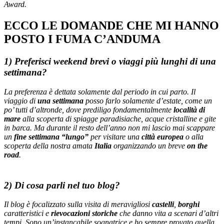
Award.
ECCO LE DOMANDE CHE MI HANNO
POSTO I FUMA C’ANDUMA
1) Preferisci weekend brevi o viaggi più lunghi di una
settimana?
La preferenza è dettata solamente dal periodo in cui parto. Il
viaggio di
una settimana
posso farlo solamente d’estate, come un
po’ tutti d’altronde, dove prediligo fondamentalmente
località di
mare
alla scoperta di spiagge paradisiache, acque cristalline e gite
in barca. Ma durante il resto dell’anno non mi lascio mai scappare
un
fine settimana “lungo”
per visitare una
città europea
o alla
scoperta della nostra amata
Italia
organizzando un breve
on the
road
.
2) Di cosa parli nel tuo blog?
Il blog è focalizzato sulla visita di meravigliosi
castelli
,
borghi
caratteristici e
rievocazioni storiche
che danno vita a scenari d’altri
tempi. Sono un’instancabile sognatrice e ho sempre provato quella