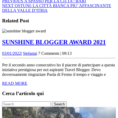
Navigazione
Previous
PREVIOUS
A SPASSO PER LA CITTA’: BARI
Next
post:
NEXT
OSTUNI: LA CITTÀ BIANCA PIU’ AFFASCINANTE
articoli
post:
DELLA VALLE D’ITRIA
Related Post
SUN
SUNSHINE BLOGGER AWARD 2021
BL
03/01/2022
Stefania
03/01/2022
|
Stefania
|
7 Comments
|
09:13
AW
202
Per il secondo anno consecutivo ho il piacere di partecipare a questa
iniziativa prestigiosa per noi aspiranti Travel Blogger. Devo
doverosamente ringraziare Paola di Fermo il tempo e viaggio e
READ
READ MORE
MORE
Cerca l’articolo qui
Search
for: