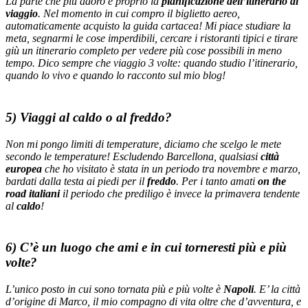
La parte che più adoro è proprio la
pianificazione dell’itinerario di
viaggio
. Nel momento in cui compro il biglietto aereo,
automaticamente acquisto la guida cartacea! Mi piace studiare la
meta, segnarmi le cose imperdibili, cercare i ristoranti tipici e tirare
giù un itinerario completo per vedere più cose possibili in meno
tempo. Dico sempre che viaggio 3 volte: quando studio l’itinerario,
quando lo vivo e quando lo racconto sul mio blog!
5) Viaggi al caldo o al freddo?
Non mi pongo limiti di temperature, diciamo che scelgo le mete
secondo le temperature! Escludendo Barcellona, qualsiasi
città
europea
che ho visitato è stata in un periodo tra novembre e marzo,
bardati dalla testa ai piedi per il
freddo
. Per i tanto amati
on the
road italiani
il periodo che prediligo è invece la primavera tendente
al
caldo
!
6) C’è un luogo che ami e in cui torneresti più e più
volte?
L’unico posto in cui sono tornata più e più volte è
Napoli
. E’ la città
d’origine di Marco, il mio compagno di vita oltre che d’avventura, e