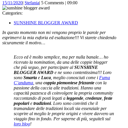
15/11/2020
Stefania
15/11/2020
|
Stefania
|
5 Comments
|
09:00
Categories:
SUNSHINE BLOGGER AWARD
In questo momento non mi vengono proprio le parole per
esprimervi la mia euforia ed esaltazione!!! Vi starete chiedendo
sicuramente il motivo…
Ecco ed è molto semplice, ma per nulla banale… ho
ricevuto la nomination, da una delle coppie blogger
che più seguo, per partecipare al
SUNSHINE
BLOGGER AWARD
e ne sono contentissima!!! Loro
sono
Smarta
e
Luca
, meglio conosciuti come i
Fuma
C’anduma
, una
coppia piemontese frizzante
con la
passione della caccia alle tradizioni. Hanno una
capacità pazzesca di coinvolgere la propria community
raccontando di posti legati a
leggende
,
credenze
,
feste
popolari
e
tradizioni
. Loro sono convinti che il
tramandare delle tradizioni locali sia essenziale per
scoprire al meglio le proprie origini e vivere davvero un
viaggio fino in fondo. Per saperne di più, seguiteli sul
loro blog
!