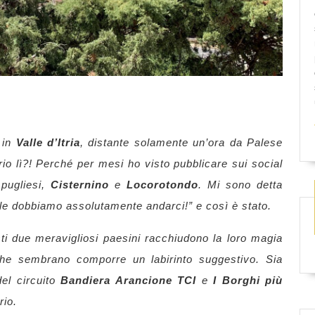
i in
Valle d’Itria
, distante solamente un’ora da Palese
io lì?! Perché per mesi ho visto pubblicare sui social
 pugliesi,
Cisternino
e
Locorotondo
. Mi sono detta
le dobbiamo assolutamente andarci!” e così è stato.
i due meravigliosi paesini racchiudono la loro magia
i che sembrano comporre un labirinto suggestivo. Sia
del circuito
Bandiera Arancione TCI
e
I Borghi più
rio.