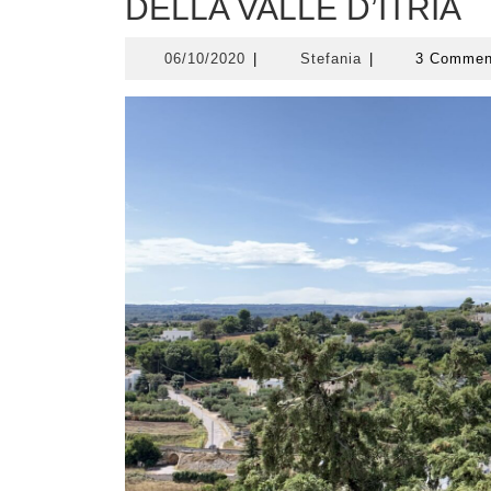
DELLA VALLE D’ITRIA
06/10/2020
Stefania
06/10/2020
|
Stefania
|
3 Comme