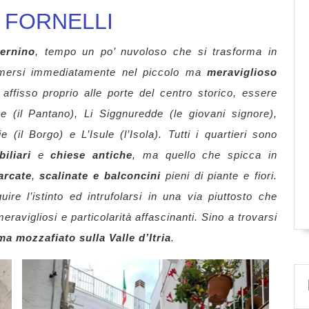
I FORNELLI
ternino
, tempo un po’ nuvoloso che si trasforma in
immersi immediatamente nel piccolo ma
meraviglioso
affisso proprio alle porte del centro storico, essere
e (il Pantano), Li Siggnuredde (le giovani signore),
(il Borgo) e L’Isule (l’Isola). Tutti i quartieri sono
iliari
e
chiese antiche
, ma quello che spicca in
rcate
,
scalinate e balconcini
pieni di piante e fiori.
uire l’istinto ed intrufolarsi in una via piuttosto che
ravigliosi e particolarità affascinanti. Sino a trovarsi
a mozzafiato sulla Valle d’Itria
.