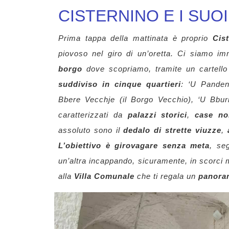
CISTERNINO E I SUO
Prima tappa della mattinata è proprio
Cis
piovoso nel giro di un’oretta. Ci siamo 
borgo
dove scopriamo, tramite un cartello 
suddiviso in cinque quartieri
: ‘U Panden
Bbere Vecchje (il Borgo Vecchio), ‘U Bburie 
caratterizzati da
palazzi storici
,
case nob
assoluto sono il
dedalo di strette viuzze
,
a
L’obiettivo è girovagare senza meta
, seg
un’altra incappando, sicuramente, in scorci me
alla
Villa Comunale
che ti regala un
panoram