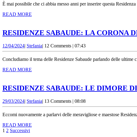
È mai possibile che ci abbia messo anni per inserire questa Residenza 
READ
READ MORE
MORE
RESIDENZE SABAUDE: LA CORONA DI
12/04/2024
Stefania
12/04/2024
|
Stefania
|
12 Comments
|
07:43
Concludiamo il tema delle Residenze Sabaude parlando delle ultime cin
READ
READ MORE
MORE
RESIDENZE SABAUDE: LE DIMORE D
29/03/2024
Stefania
29/03/2024
|
Stefania
|
13 Comments
|
08:08
Eccomi nuovamente a parlarvi delle meravigliose e maestose Residenze
READ
READ MORE
Paginazione
MORE
1
2
Successivi