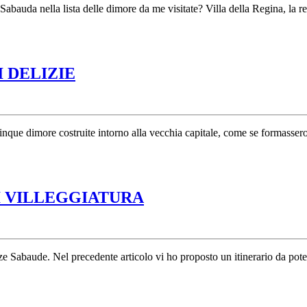
Sabauda nella lista delle dimore da me visitate? Villa della Regina, la r
RESIDENZE
 DELIZIE
SABAUDE:
LA
CORONA
que dimore costruite intorno alla vecchia capitale, come se formassero
DI
DELIZIE
RESIDENZE
I VILLEGGIATURA
SABAUDE:
LE
DIMORE
 Sabaude. Nel precedente articolo vi ho proposto un itinerario da poter
DI
VILLEGGIATURA