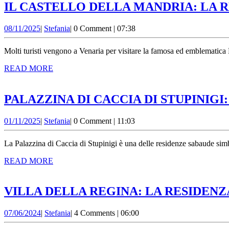
IL CASTELLO DELLA MANDRIA: LA R
08/11/2025
Stefania
08/11/2025
|
Stefania
|
0 Comment
|
07:38
Molti turisti vengono a Venaria per visitare la famosa ed emblematic
READ
READ MORE
MORE
PALAZZINA DI CACCIA DI STUPINIG
01/11/2025
Stefania
01/11/2025
|
Stefania
|
0 Comment
|
11:03
La Palazzina di Caccia di Stupinigi è una delle residenze sabaude simb
READ
READ MORE
MORE
VILLA DELLA REGINA: LA RESIDENZ
07/06/2024
Stefania
07/06/2024
|
Stefania
|
4 Comments
|
06:00