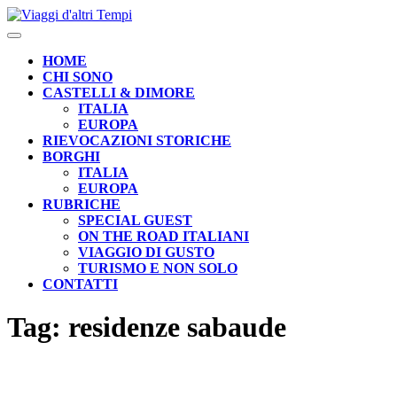
Skip
to
Open
content
Button
HOME
CHI SONO
CASTELLI & DIMORE
ITALIA
EUROPA
RIEVOCAZIONI STORICHE
BORGHI
ITALIA
EUROPA
RUBRICHE
SPECIAL GUEST
ON THE ROAD ITALIANI
VIAGGIO DI GUSTO
TURISMO E NON SOLO
CONTATTI
CLOSE
Tag:
residenze sabaude
BUTTON