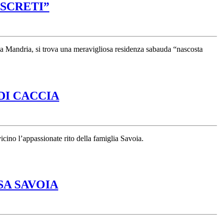
IL
ISCRETI”
CASTELLO
DELLA
MANDRIA:
La Mandria, si trova una meravigliosa residenza sabauda “nascosta
LA
RESIDENZA
“NASCOSTA
PALAZZINA
DI CACCIA
DÀ
DI
OCCHI
CACCIA
INDISCRETI”
DI
cino l’appassionate rito della famiglia Savoia.
STUPINIGI:
ALLA
SCOPERTA
VILLA
SA SAVOIA
DEL
DELLA
CERIMONIALE
REGINA:
DI