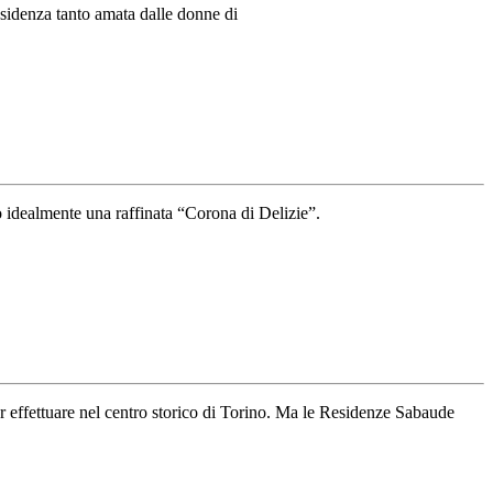
LA
CACCIA
esidenza tanto amata dalle donne di
RESIDENZA
TANTO
AMATA
DALLE
DONNE
DI
CASA
 idealmente una raffinata “Corona di Delizie”.
SAVOIA
 effettuare nel centro storico di Torino. Ma le Residenze Sabaude