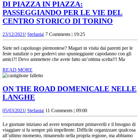
DI PIAZZA IN PIAZZA:
PASSEGGIANDO PER LE VIE DEL
DI
CENTRO STORICO DI TORINO
PIAZZ
23/12/2021
Stefania
23/12/2021
|
Stefania
|
7 Comments
|
19:25
IN
PIAZZA
Siete nel capoluogo piemontese? Magari in visita dai parenti per le
PASSE
feste natalizie o per godervi uno spumeggiante capodanno con gli
amici?! Devo ammettere che avete fatto un’ottima scelta!!! Ma
PER
READ
READ MORE
LE
MORE
VIE
DEL
ON THE ROAD DOMENICALE NELLE
CENTR
ON
LANGHE
STORI
THE
05/03/2021
Stefania
05/03/2021
|
Stefania
|
11 Comments
|
09:00
DI
ROAD
TORIN
DOMENICALE
Le giornate iniziano ad avere temperature primaverili e il bisogno di
NELLE
viaggiare si fa sempre più impellente. Difficile organizzare qualcosa
all’ultimo momento, rimanendo nella propria regione, ma abbiamo
LANGHE