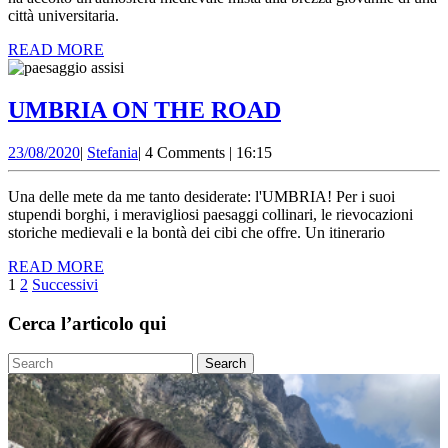
PERUGIA
città universitaria.
IN
READ
READ MORE
MEZZA
MORE
GIORNATA
UMBRIA
UMBRIA ON THE ROAD
ON
23/08/2020
Stefania
23/08/2020
|
Stefania
|
4 Comments
|
16:15
THE
ROAD
Una delle mete da me tanto desiderate: l'UMBRIA! Per i suoi
stupendi borghi, i meravigliosi paesaggi collinari, le rievocazioni
storiche medievali e la bontà dei cibi che offre. Un itinerario
READ
READ MORE
Paginazione
MORE
1
2
Successivi
degli
Cerca l’articolo qui
articoli
Search
for: