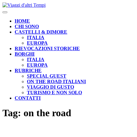
Skip
to
Open
content
Button
HOME
CHI SONO
CASTELLI & DIMORE
ITALIA
EUROPA
RIEVOCAZIONI STORICHE
BORGHI
ITALIA
EUROPA
RUBRICHE
SPECIAL GUEST
ON THE ROAD ITALIANI
VIAGGIO DI GUSTO
TURISMO E NON SOLO
CONTATTI
CLOSE
Tag:
on the road
BUTTON