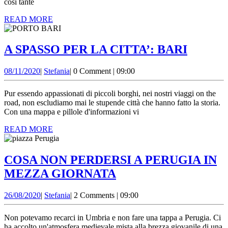
così tante
READ
READ MORE
MORE
A
A SPASSO PER LA CITTA’: BARI
SPASS
08/11/2020
Stefania
08/11/2020
|
Stefania
|
0 Comment
|
09:00
PER
LA
Pur essendo appassionati di piccoli borghi, nei nostri viaggi on the
CITTA’
road, non escludiamo mai le stupende città che hanno fatto la storia.
Con una mappa e pillole d'informazioni vi
BARI
READ
READ MORE
MORE
COSA NON PERDERSI A PERUGIA IN
COSA
MEZZA GIORNATA
NON
26/08/2020
Stefania
26/08/2020
|
Stefania
|
2 Comments
|
09:00
PERDERSI
A
Non potevamo recarci in Umbria e non fare una tappa a Perugia. Ci
ha accolto un'atmosfera medievale mista alla brezza giovanile di una