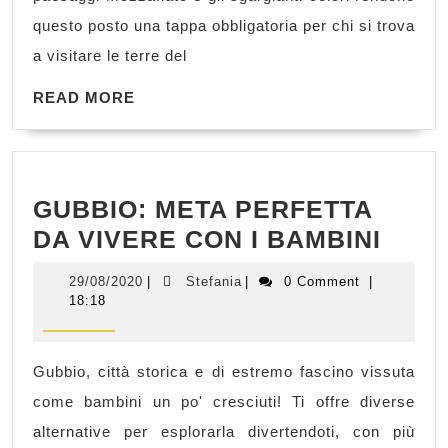
FAMOSO
questo posto una tappa obbligatoria per chi si trova
UN
a visitare le terre del
PICCOLO
READ
BORGO
READ MORE
MORE
GUBBIO: META PERFETTA
GUBB
DA VIVERE CON I BAMBINI
MET
29/08/2020
Stefania
29/08/2020
|
Stefania
|
0 Comment
|
PER
18:18
DA
VIVE
Gubbio, città storica e di estremo fascino vissuta
CON
come bambini un po' cresciuti! Ti offre diverse
I
alternative per esplorarla divertendoti, con più