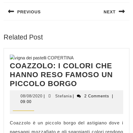
articoli
PREVIOUS
NEXT
Previous
Next
post:
post:
Related Post
COAZZOLO: I COLORI CHE
HANNO RESO FAMOSO UN
COAZZOLO:
PICCOLO BORGO
I
08/08/2020
Stefania
08/08/2020
|
Stefania
|
2 Comments
|
COLORI
09:00
CHE
HANNO
Coazzolo è un piccolo borgo del astigiano dove i
RESO
paesaggi mozzafiato e gli sgargianti colori rendono