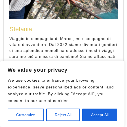
Stefania
Viaggio in compagnia di Marco, mio compagno di
vita e d'avventura. Dal 2022 siamo diventati genitori
di una splendida monellina e adesso i nostri viaggi
saranno più a misura di bambino! Siamo affascinati
dai castelli, borghi e dalle rievocazioni storiche.
Seguitemi… ogni mio viaggio è un tuffo nel passato!
We value your privacy
Visualizza Profilo Completo →
We use cookies to enhance your browsing
experience, serve personalized ads or content, and
analyze our traffic. By clicking "Accept All", you
consent to our use of cookies.
Customize
Reject All
Accept All
LEGGI L’ARTICOLO PREMIATO