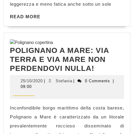
BAMB
leggerezza e meno fatica anche sotto un sole
READ
READ MORE
MORE
POLIGNANO A MARE: VIA
TERRA E VIA MARE NON
POLIGNA
PERDENDOVI NULLA!
A
25/10/2020
Stefania
25/10/2020
|
Stefania
|
0 Comments
|
MARE:
09:00
VIA
TERRA
Inconfondibile borgo marittimo della costa barese,
E
Polignano a Mare è caratterizzato da un litorale
VIA
prevalentemente roccioso disseminato di
MARE