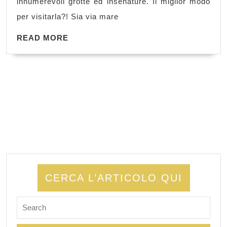
innumerevoli grotte ed insenature. Il miglior modo
NON
per visitarla?! Sia via mare
PERDEND
READ
NULLA!
READ MORE
MORE
CERCA L’ARTICOLO QUI
Search
for: