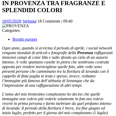
IN PROVENZA TRA FRAGRANZE E
SPLENDIDI COLORI
18/05/2020
Stefania
18/05/2020
|
Stefania
|
18 Comments
|
09:40
Categories:
Borghi europei
Ogni anno, quando si avvicina il periodo di aprile, i social network
vengono inondati di articoli e fotografie della
Provenza
raffiguranti
immensi campi di color lilla e sullo sfondo un cielo di un azzurro
intenso. A volte spuntano casette in pietra che sembrano costruite
apposta per rendere meravigliose quelle foto, altre volte sono
presenti persone che camminano tra la fioritura di lavanda con il
cappello di finta paglia in testa e spesso, invece, vediamo
l’immagine più famosa dell’abbazia di Senanque che da
l’impressione di una raffigurazione di altri tempi.
L’anno del mio trentesimo compleanno ho deciso che quelle
immagine non volevo più vederle solamente in foto ma volevo
viverle in prima persona e farmi inebriare da quel profumo intenso
di lavanda. Il periodo della fioritura è breve, tra fine giugno ed
inizio luglio, perfetto per il giorno del mio compleanno (1 luglio)