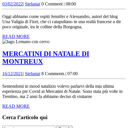
03/02/2022
Stefania
03/02/2022
|
Stefania
|
0 Comment
|
08:00
GUEDE
TRA
Oggi abbiamo come ospiti Jennifer e Alessandro, autori del blog
LE
Una Valigia di Fiori, che ci catapultano in una realtà francese a dir
poco originale, tra le colline della Borgogna,
COLLIN
READ
READ MORE
DELLA
MORE
BORGO
MERCATINI DI NATALE DI
MERCATINI
MONTREUX
DI
16/12/2021
Stefania
16/12/2021
|
Stefania
|
8 Comments
|
07:00
NATALE
DI
Sentendomi in mood natalizio volevo parlarvi della mia ultima
MONTREUX
esperienza pre Covid ai Mercatini di Natale. Sono stata più volte in
Trentino, ma 2 anni fa abbiamo deciso di visitarne
READ
READ MORE
MORE
Cerca l’articolo qui
Search