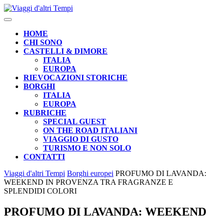
Skip
to
Open
content
Button
HOME
CHI SONO
CASTELLI & DIMORE
ITALIA
EUROPA
RIEVOCAZIONI STORICHE
BORGHI
ITALIA
EUROPA
RUBRICHE
SPECIAL GUEST
ON THE ROAD ITALIANI
VIAGGIO DI GUSTO
TURISMO E NON SOLO
CONTATTI
CLOSE
Viaggi d'altri Tempi
Borghi europei
PROFUMO DI LAVANDA:
BUTTON
WEEKEND IN PROVENZA TRA FRAGRANZE E
SPLENDIDI COLORI
PROFUMO DI LAVANDA: WEEKEND