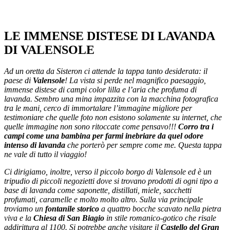
LE IMMENSE DISTESE DI LAVANDA
DI VALENSOLE
Ad un oretta da Sisteron ci attende la tappa tanto desiderata: il
paese di
Valensole
! La vista si perde nel magnifico paesaggio,
immense distese di campi color lilla e l’aria che profuma di
lavanda. Sembro una mina impazzita con la macchina fotografica
tra le mani,
cerco di immortalare l’immagine migliore per
testimoniare che quelle foto non esistono solamente su internet, che
quelle immagine non sono ritoccate come pensavo!!!
Corro tra i
campi come una bambina per farmi inebriare da quel odore
intenso di lavanda
che porterò per sempre come me. Questa tappa
ne vale di tutto il viaggio!
Ci dirigiamo, inoltre, verso il piccolo borgo di Valensole ed è un
tripudio di piccoli negozietti dove si trovano prodotti di ogni tipo a
base di lavanda come saponette, distillati, miele, sacchetti
profumati, caramelle e molto molto altro. Sulla via principale
troviamo un
fontanile storico
a quattro bocche scavato nella pietra
viva e la
Chiesa di San Biagio
in stile romanico-gotico che risale
addirittura al 1100. Si potrebbe anche visitare il
Castello del Gran