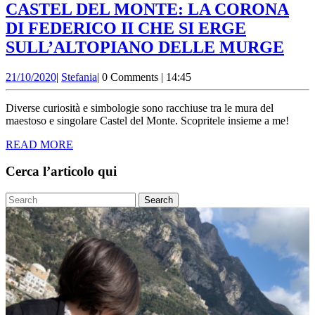
CASTEL DEL MONTE: LA CORONA
DI FEDERICO II CHE SI ERGE
CA
SULL’ALTOPIANO DELLE MURGE
DE
21/10/2020
Stefania
21/10/2020
|
Stefania
|
0 Comments
|
14:45
MO
LA
Diverse curiosità e simbologie sono racchiuse tra le mura del
CO
maestoso e singolare Castel del Monte. Scopritele insieme a me!
DI
READ
READ MORE
MORE
FE
Cerca l’articolo qui
II
CH
Search
for:
SI
ER
SU
DE
MU