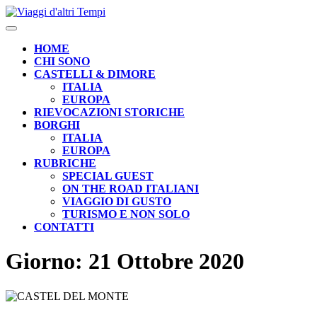
Skip
to
Open
content
Button
HOME
CHI SONO
CASTELLI & DIMORE
ITALIA
EUROPA
RIEVOCAZIONI STORICHE
BORGHI
ITALIA
EUROPA
RUBRICHE
SPECIAL GUEST
ON THE ROAD ITALIANI
VIAGGIO DI GUSTO
TURISMO E NON SOLO
CONTATTI
CLOSE
Giorno:
21 Ottobre 2020
BUTTON