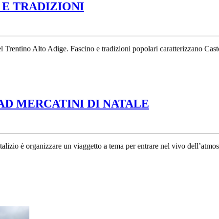
CASTELROTTO:
 E TRADIZIONI
TRA
ANTICHI
MUSEI
Trentino Alto Adige. Fascino e tradizioni popolari caratterizzano Caste
E
TRADIZIONI
TRENTINO-
AD MERCATINI DI NATALE
ALTO
ADIGE:
ON
talizio è organizzare un viaggetto a tema per entrare nel vivo dell’atmo
THE
ROAD
MERCATINI
DI
NATALE