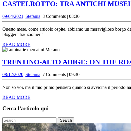
CASTELROTTO: TRA ANTICHI MUSEI
09/04/2021
Stefania
09/04/2021
|
Stefania
|
8 Comments
|
08:30
Questo mese, come articolo ospite, abbiamo un meraviglioso borgo del 
blogger “tradizionieri”
READ
READ MORE
MORE
TRENTINO-ALTO ADIGE: ON THE RO
08/12/2020
Stefania
08/12/2020
|
Stefania
|
7 Comments
|
09:30
Non so voi, ma il mio primo pensiero quando si avvicina il periodo na
READ
READ MORE
MORE
Cerca l’articolo qui
Search
for: