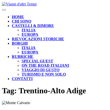
Skip
to
Open
content
Button
HOME
CHI SONO
CASTELLI & DIMORE
ITALIA
EUROPA
RIEVOCAZIONI STORICHE
BORGHI
ITALIA
EUROPA
RUBRICHE
SPECIAL GUEST
ON THE ROAD ITALIANI
VIAGGIO DI GUSTO
TURISMO E NON SOLO
CONTATTI
CLOSE
Tag:
Trentino-Alto Adige
BUTTON