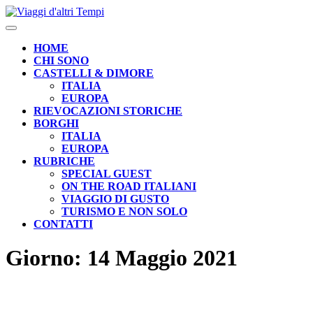
Skip
to
Open
content
Button
HOME
CHI SONO
CASTELLI & DIMORE
ITALIA
EUROPA
RIEVOCAZIONI STORICHE
BORGHI
ITALIA
EUROPA
RUBRICHE
SPECIAL GUEST
ON THE ROAD ITALIANI
VIAGGIO DI GUSTO
TURISMO E NON SOLO
CONTATTI
CLOSE
Giorno:
14 Maggio 2021
BUTTON