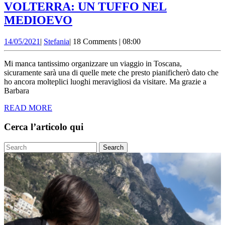
VOLTERRA: UN TUFFO NEL
VOLTERRA:
MEDIOEVO
UN
14/05/2021
Stefania
14/05/2021
|
Stefania
|
18 Comments
|
08:00
TUFFO
NEL
Mi manca tantissimo organizzare un viaggio in Toscana,
MEDIOEVO
sicuramente sarà una di quelle mete che presto pianificherò dato che
ho ancora molteplici luoghi meravigliosi da visitare. Ma grazie a
Barbara
READ
READ MORE
MORE
Cerca l’articolo qui
Search
for: