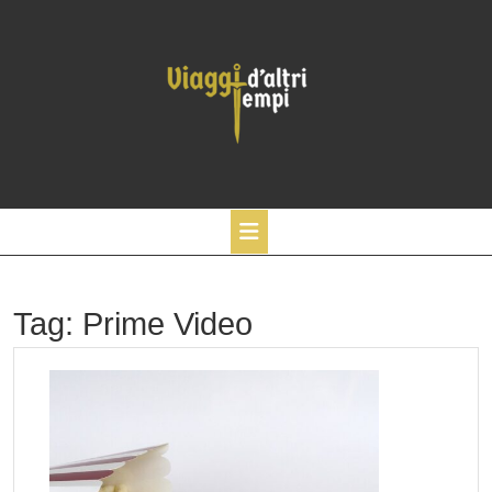
Skip
to
content
Open
Tag:
Prime Video
Button