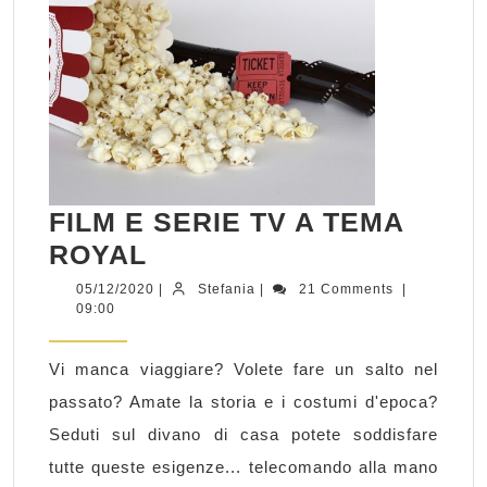
FILM E SERIE TV A TEMA
FILM
ROYAL
E
05/12/2020
Stefania
05/12/2020
|
Stefania
|
21 Comments
|
09:00
SERIE
TV
Vi manca viaggiare? Volete fare un salto nel
A
passato? Amate la storia e i costumi d'epoca?
TEMA
Seduti sul divano di casa potete soddisfare
ROYAL
tutte queste esigenze... telecomando alla mano