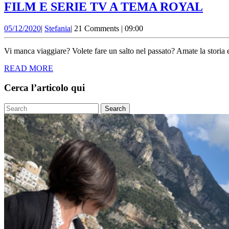
FIL
FILM E SERIE TV A TEMA ROYAL
E
05/12/2020
Stefania
05/12/2020
|
Stefania
|
21 Comments
|
09:00
SER
TV
Vi manca viaggiare? Volete fare un salto nel passato? Amate la storia 
A
READ
READ MORE
TE
MORE
ROY
Cerca l’articolo qui
Search
for: