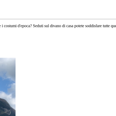
M
IE
e i costumi d'epoca? Seduti sul divano di casa potete soddisfare tutte q
MA
AL