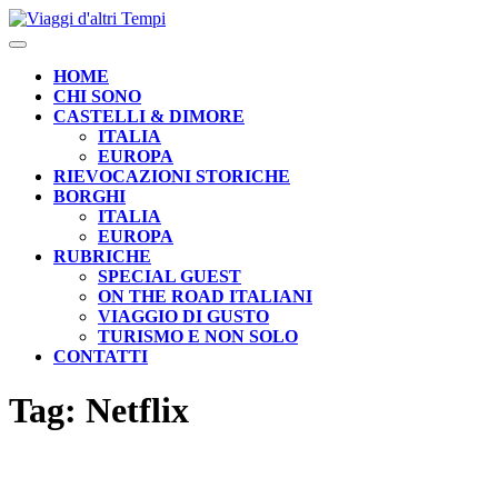
Skip
to
Open
content
Button
HOME
CHI SONO
CASTELLI & DIMORE
ITALIA
EUROPA
RIEVOCAZIONI STORICHE
BORGHI
ITALIA
EUROPA
RUBRICHE
SPECIAL GUEST
ON THE ROAD ITALIANI
VIAGGIO DI GUSTO
TURISMO E NON SOLO
CONTATTI
CLOSE
Tag:
Netflix
BUTTON