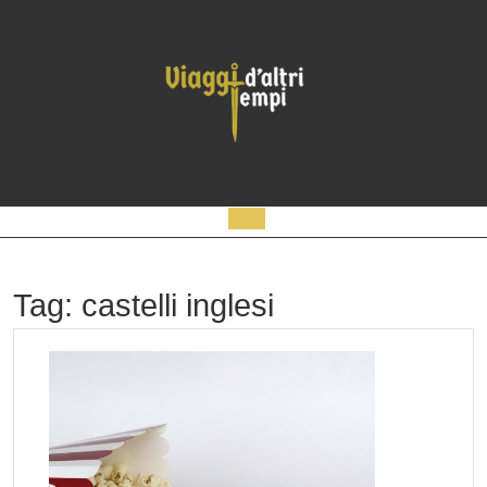
Skip
to
content
Open
Button
Tag:
castelli inglesi