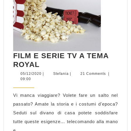
FILM E SERIE TV A TEMA
FILM
ROYAL
E
05/12/2020
Stefania
05/12/2020
|
Stefania
|
21 Comments
|
09:00
SERIE
TV
Vi manca viaggiare? Volete fare un salto nel
A
passato? Amate la storia e i costumi d'epoca?
TEMA
Seduti sul divano di casa potete soddisfare
ROYAL
tutte queste esigenze... telecomando alla mano
e